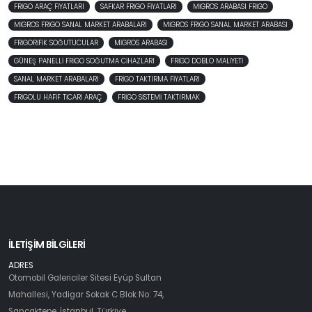
FRIGO ARAÇ FIYATLARI
SAFKAR FRIGO FIYATLARI
MIGROS ARABASI FRIGO
MIGROS FRIGO SANAL MARKET ARABALARI
MIGROS FRIGO SANAL MARKET ARABASI
FRIGORIFIK SOĞUTUCULAR
MIGROS ARABASI
GÜNEŞ PANELLI FRIGO SOĞUTMA CIHAZLARI
FRIGO DOBLO MALIYETI
SANAL MARKET ARABALARI
FRIGO TAKTIRMA FIYATLARI
FRIGOLU HAFIF TICARI ARAÇ
FRIGO SISTEMI TAKTIRMAK
İLETİŞİM BİLGİLERİ
ADRES
Otomobil Galericiler Sitesi Eyüp Sultan
Mahallesi, Yadigar Sokak C Blok No: 74,
Sancaktepe, İstanbul, Türkiye