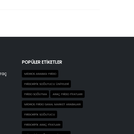
POPÜLER ETİKETLER
Araç
MIGROS ARABASI FRIGO
FRIGORIFIK SOĞUTUCU ÜNITELERI
FRIGO SOĞUTMA
ARAÇ FRIGO FIYATLARI
MIGROS FRIGO SANAL MARKET ARABALARI
FRIGORIFIK SOĞUTUCU
FRIGORIFIK ARAÇ FIYATLARI