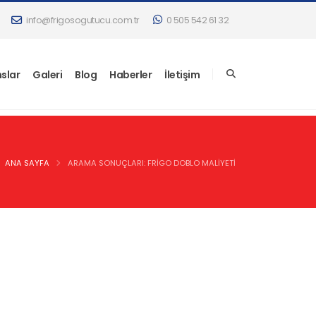
info@frigosogutucu.com.tr
0 505 542 61 32
slar
Galeri
Blog
Haberler
İletişim
ANA SAYFA
ARAMA SONUÇLARI: FRIGO DOBLO MALIYETI