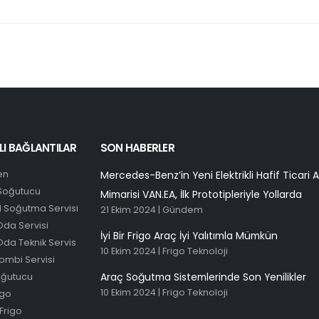
LI BAĞLANTILAR
SON HABERLER
en
Mercedes-Benz’in Yeni Elektrikli Hafif Ticari 
 Soğutucu
Mimarisi VAN.EA, İlk Prototipleriyle Yollarda
l Soğutma Servisi
21 Ekim 2024 |
Gündem
da Servisi
İyi Bir Frigo Araç İyi Yalıtımla Mümkün
da Teknik Servis
10 Ekim 2024 |
Frigo Teknoloji
Kombi Servisi
Araç Soğutma Sistemlerinde Son Yenilikler
oğutucu
10 Ekim 2024 |
Frigo Teknoloji
igo
Frigo