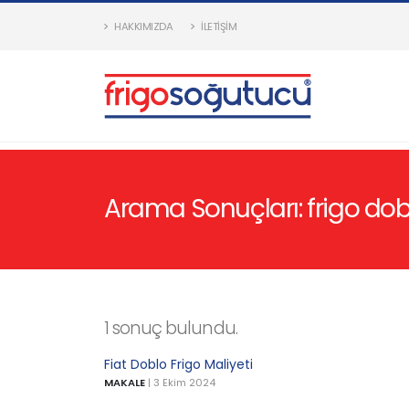
HAKKIMIZDA
İLETIŞIM
Arama Sonuçları: frigo dob
1 sonuç bulundu.
Fiat Doblo Frigo Maliyeti
MAKALE
|
3 Ekim 2024