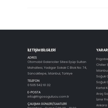
İLETİŞİM BİLGİLERİ
YARAR
ADRES
Frigobi
Otomobil Galericiler Sitesi Eyüp Sultan
Chiller
Mahallesi, Yadigar Sokak C Blok No: 74,
İstanbu
Sancaktepe, İstanbul, Türkiye
Soğuk O
TELEFON
Soğuk O
0 505 542 61 32
Kartal 
E-POSTA
Araç S
info@frigosogutucu.com.tr
İzmir Fr
ÇALIŞMA GÜNLERİ/SAATLERİ
Ankara 