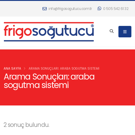
info@frigosogutucu.com.tr
0 505 542 61 32
ANA SAYFA
ARAMA SONUÇLARI: ARABA SOGUTMA SISTEMI
Arama Sonuçları: araba
sogutma sistemi
2 sonuç bulundu.