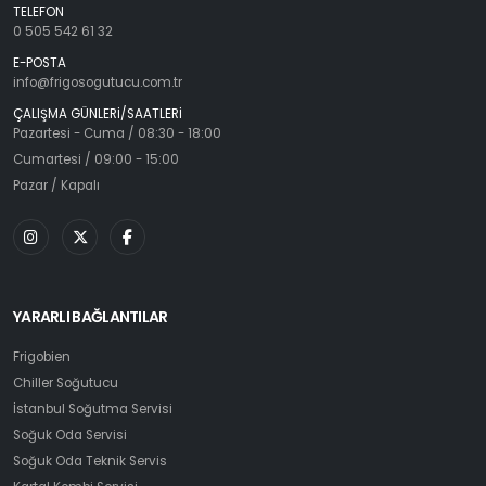
TELEFON
0 505 542 61 32
E-POSTA
info@frigosogutucu.com.tr
ÇALIŞMA GÜNLERİ/SAATLERİ
Pazartesi - Cuma / 08:30 - 18:00
Cumartesi / 09:00 - 15:00
Pazar / Kapalı
YARARLI BAĞLANTILAR
Frigobien
Chiller Soğutucu
İstanbul Soğutma Servisi
Soğuk Oda Servisi
Soğuk Oda Teknik Servis